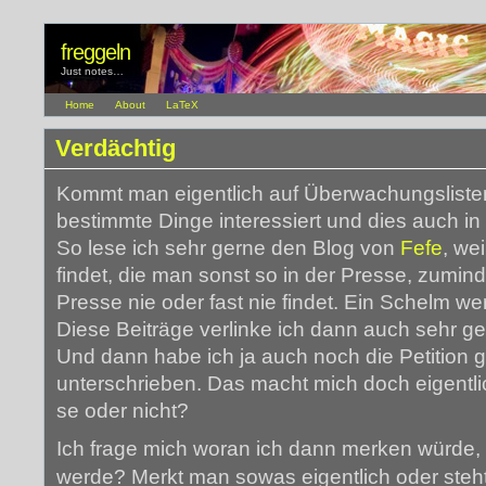
freggeln
Just notes…
Home
About
LaTeX
Verdächtig
Kommt man eigentlich auf Überwachungsliste
bestimmte Dinge interessiert und dies auch i
So lese ich sehr gerne den Blog von
Fefe
, we
findet, die man sonst so in der Presse, zumin
Presse nie oder fast nie findet. Ein Schelm we
Diese Beiträge verlinke ich dann auch sehr ge
Und dann habe ich ja auch noch die Petition
unterschrieben. Das macht mich doch eigentli
se oder nicht?
Ich frage mich woran ich dann merken würde,
werde? Merkt man sowas eigentlich oder steht 