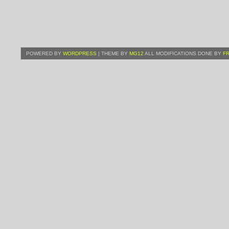
POWERED BY
WORDPRESS
| THEME BY
MG12
ALL MODIFICATIONS DONE BY
F