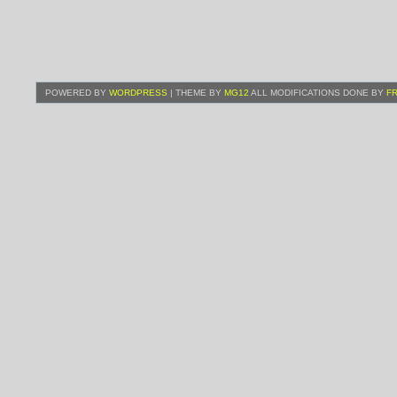
POWERED BY
WORDPRESS
| THEME BY
MG12
ALL MODIFICATIONS DONE BY
F