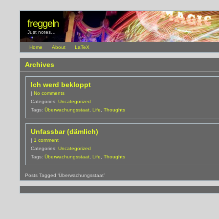
freggeln
Just notes…
Home
About
LaTeX
Archives
Ich werd bekloppt
|
No comments
Categories:
Uncategorized
Tags:
Überwachungsstaat
,
Life
,
Thoughts
Unfassbar (dämlich)
|
1 comment
Categories:
Uncategorized
Tags:
Überwachungsstaat
,
Life
,
Thoughts
Posts Tagged ‘Überwachungsstaat’