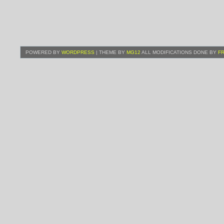
POWERED BY
WORDPRESS
| THEME BY
MG12
ALL MODIFICATIONS DONE BY
F