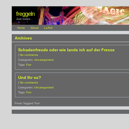
freggeln
Just notes…
Home
About
LaTeX
Archives
Schadenfreude oder wie lande ich auf der Fresse
|
No comments
Categories:
Uncategorized
Tags:
Fun
Und Ihr so?
|
No comments
Categories:
Uncategorized
Tags:
Fun
Posts Tagged ‘Fun’