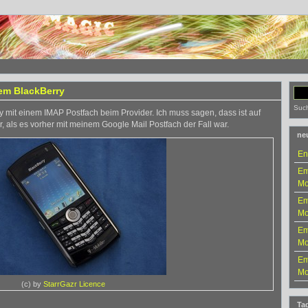
em BlackBerry
Suc
 mit einem IMAP Postfach beim Provider. Ich muss sagen, dass ist auf
 als es vorher mit meinem Google Mail Postfach der Fall war.
neu
En
Em
Mo
Em
Mo
Em
Mo
Em
Mo
(c) by
StarrGazr
Licence
Ta