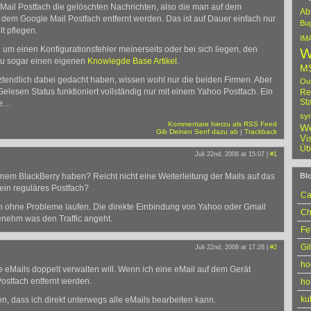
 Mail Postfach die gelöschten Nachrichten, also die man auf dem
Ab
s dem Google Mail Postfach entfernt werden. Das ist auf Dauer einfach nur
Bu
t pflegen.
IM
ch um einen Konfigurationsfehler meinerseits oder bei sich liegen, den
W
zu sogar einen eigenen
Knowlegde Base Artikel
.
M
ztendlich dabei gedacht haben, wissen wohl nur die beiden Firmen. Aber
Ou
elesen Status funktioniert vollständig nur mit einem Yahoo Postfach. Ein
Re
Sta
te…
syn
Kommentare hierzu als RSS Feed
W
Gib Deinen Senf dazu ab
|
Trackback
Vi
Üb
Juli 22nd, 2008 at 15:07 |
#1
inem BlackBerry haben? Reicht nicht eine Weiterleitung der Mails auf das
Blo
ein reguläres Postfach?
Ca
ren ohne Probleme laufen. Die direkte Einbindung von Yahoo oder Gmail
Ch
enehm was den Traffic angeht.
Fe
Gi
Juli 22nd, 2008 at 17:28 |
#2
ho
lle eMails doppelt verwalten will. Wenn ich eine eMail auf dem Gerät
ostfach entfernt werden.
ho
ku
ren, dass ich direkt unterwegs alle eMails bearbeiten kann.