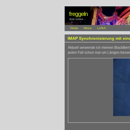
freggeln
Just notes…
Home
About
LaTeX
IMAP Synchronisierung mit ein
Aktuell verwende ich meinen BlackBerry
jeden Fall schon mal um Längen besser,