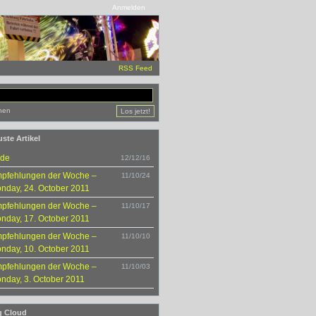
Anmelden
RSS Feed
hen
ste Artikel
de
12/12/16
pfehlungen der Woche –
11/10/24
nday, 24. October 2011
pfehlungen der Woche –
11/10/17
nday, 17. October 2011
pfehlungen der Woche –
11/10/10
nday, 10. October 2011
pfehlungen der Woche –
11/10/03
nday, 3. October 2011
g Cloud