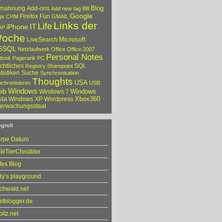
mahnung
Add-ons
Blog
Add new tag
BB
Google
Firefox
Fun
gs
CHM
GMAIL
Links der
Life
iPhone
IT
AP
oche
LiveSearch
Microsoft
SSQL
Netzlaufwerk
Office
Office 2007
Personal Notes
tlook
Pagerank
PC
chtliches
SQL
Registry
Sharepoint
tistiken
Suche
Synchronisation
Thoughts
USA
chronisieren
USB
eb
Windows
Windows
Windows 7
sta
Xbox360
Windows XP
Wordpress
erwachungsstaat
groll
rpe Datum
liiTierChnübler
fes Blog
lly’s playground
chwald.net
stblogger.de
bitz.net