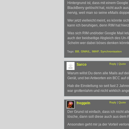
Hintergrund ist, dass mit einem Google
BlackBerry gelöscht hat, nicht auch au
nervig, weil man so seine eMails doppel
Wer jetzt vielleicht meint, es könnte si
kann ich beruhigen, denn RIM hat hier
Was sich RIM und/oder Google Mail let
auch der beidseitige Abgleich des Un-/G
Schelm wer dabei böses denken könn
Tags:
BB
,
GMAIL
,
IMAP
,
Synchronisation
Sarco
Reply
|
Quote
Warum willst Du denn alle Mails auf de
Gerät, und bei Antworten ein BCC auf d
Hab die Einstellung so seit fast 2 Jah
war grottenlahm und nicht wirklich ang
freggeln
Reply
|
Quote
Der Grund ist einfach, dass ich nicht a
lösche, dann soll diese auch aus dem P
Ansonsten geht mir ja der Vorteil verlo